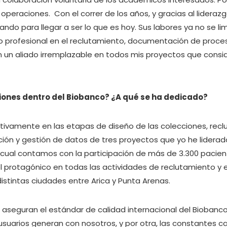
peraciones. Con el correr de los años, y gracias al liderazgo
ando para llegar a ser lo que es hoy. Sus labores ya no se 
 profesional en el reclutamiento, documentación de procesos
n un aliado irremplazable en todos mis proyectos que consi
iones dentro del Biobanco? ¿A qué se ha dedicado?
ctivamente en las etapas de diseño de las colecciones, re
ón y gestión de datos de tres proyectos que yo he liderado
cual contamos con la participación de más de 3.300 pacien
l protagónico en todas las actividades de reclutamiento y 
istintas ciudades entre Arica y Punta Arenas.
 aseguran el estándar de calidad internacional del Biobanco
s usuarios generan con nosotros, y por otra, las constantes