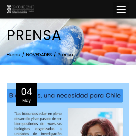
PRENSA
Home
NOVEDADES
Prensa
04
May