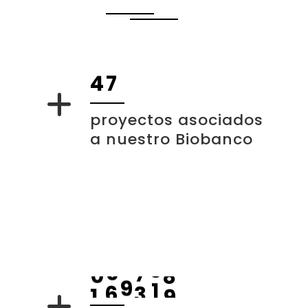
4
7
proyectos asociados
a nuestro Biobanco
1
1
4
0
0
0