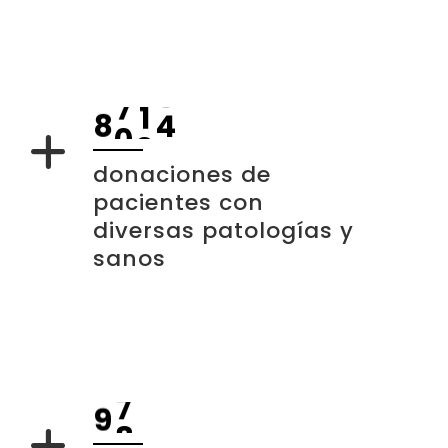
8
0
0
0
donaciones de
pacientes con
diversas patologías y
sanos
0
7
1
8