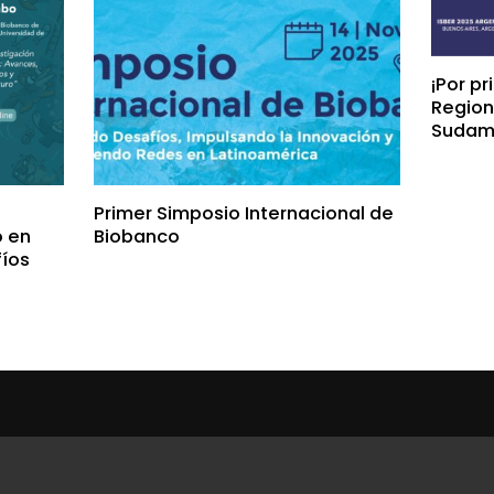
¡Por p
Region
Sudamé
Primer Simposio Internacional de
o en
Biobanco
fíos