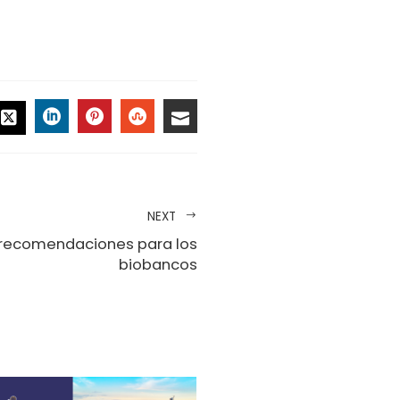
CEBOOK
LINKEDIN
PINTEREST
STUMBLEUPON
EMAIL
TWITTER
NEXT
y recomendaciones para los
biobancos