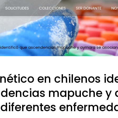
SOLICITUDES
COLECCIONES
SER DONANTE
NO
s identificó que ascendencias mapuche y aymara se asocia
nético en chilenos ide
ndencias mapuche y 
 diferentes enfermed