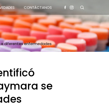
VEDADES
CONTÁCTANOS
n a diferentes enfermedades
ntificó
aymara se
ades