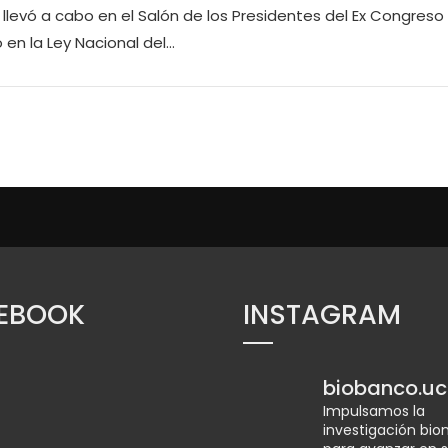
 llevó a cabo en el Salón de los Presidentes del Ex Congreso
 en la Ley Nacional del…
EBOOK
INSTAGRAM
biobanco.uc
Impulsamos la
investigación bi