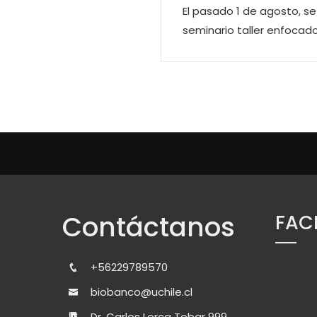
El pasado 1 de agosto, se
seminario taller enfocado
Contáctanos
FAC
+56229789570
biobanco@uchile.cl
Dr. Carlos Lorca Tobar 999,