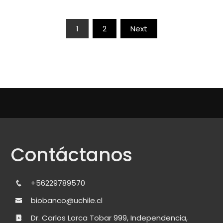
Paginación
1
2
Next
de
entradas
Contáctanos
+56229789570
biobanco@uchile.cl
Dr. Carlos Lorca Tobar 999, Independencia,