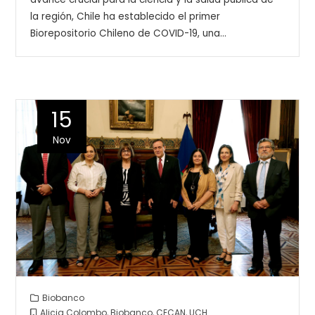
la región, Chile ha establecido el primer
Biorepositorio Chileno de COVID-19, una…
15
Nov
Biobanco
Alicia Colombo
,
Biobanco
,
CECAN
,
UCH