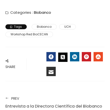
Categories :
Biobanco
Tags
Biobanco
UCH
Workshop Red BioCECAN
FACEBOOK
LINKEDIN
PINTERES
STU
TWITTER
SHARE
EMAIL
PREV
Entrevista a la Directora Científica del Biobanco